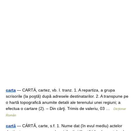
carta
— CARTÁ, cartez, vb. I. tranz. 1. A repartiza, a grupa
scrisorile (la poştă) după adresele destinatarilor. 2. A transpune pe
o hartă topografică anumite detalii ale terenului unei regiuni; a
efectua o cartare (2). – Din cărţi. Trimis de valeriu, 03 …
Dicționar
Român
cartă
— CÁRTĂ, carte, s.f. 1. Nume dat (în evul mediu) actelor