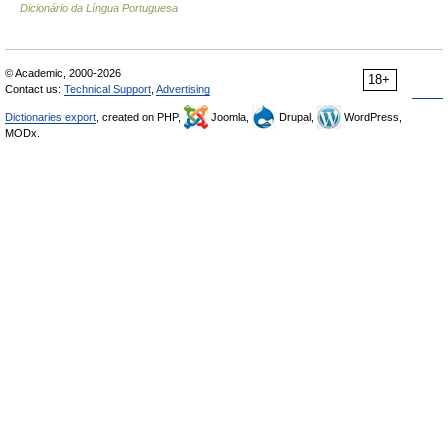
Dicionário da Língua Portuguesa
© Academic, 2000-2026
18+
Contact us:
Technical Support
,
Advertising
Dictionaries export
, created on PHP,
Joomla,
Drupal,
WordPress,
MODx.