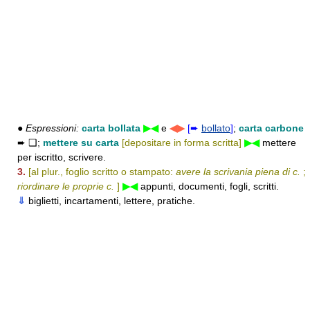
●
Espressioni:
carta bollata
▶◀
e
◀▶
[➨
bollato
]
;
carta carbone
➨ ❑;
mettere su carta
[depositare in forma scritta]
▶◀
mettere
per iscritto, scrivere.
3.
[al plur., foglio scritto o stampato:
avere la scrivania piena di c.
;
riordinare le proprie c.
]
▶◀
appunti, documenti, fogli, scritti.
⇓
biglietti, incartamenti, lettere, pratiche.