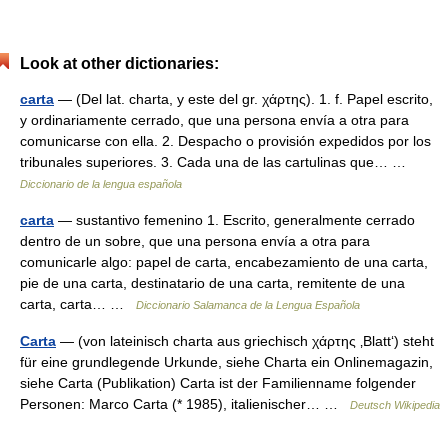
Look at other dictionaries:
carta
— (Del lat. charta, y este del gr. χάρτης). 1. f. Papel escrito,
y ordinariamente cerrado, que una persona envía a otra para
comunicarse con ella. 2. Despacho o provisión expedidos por los
tribunales superiores. 3. Cada una de las cartulinas que… …
Diccionario de la lengua española
carta
— sustantivo femenino 1. Escrito, generalmente cerrado
dentro de un sobre, que una persona envía a otra para
comunicarle algo: papel de carta, encabezamiento de una carta,
pie de una carta, destinatario de una carta, remitente de una
carta, carta… …
Diccionario Salamanca de la Lengua Española
Carta
— (von lateinisch charta aus griechisch χάρτης ‚Blatt‘) steht
für eine grundlegende Urkunde, siehe Charta ein Onlinemagazin,
siehe Carta (Publikation) Carta ist der Familienname folgender
Personen: Marco Carta (* 1985), italienischer… …
Deutsch Wikipedia