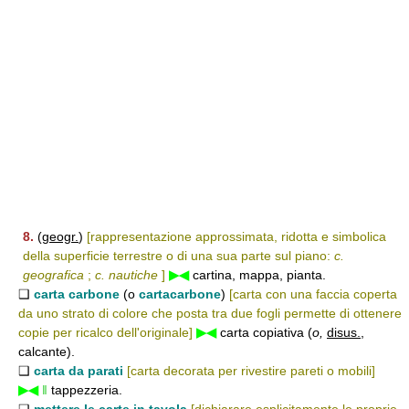
8.
(
geogr.
)
[rappresentazione approssimata, ridotta e simbolica
della superficie terrestre o di una sua parte sul piano:
c.
geografica
;
c. nautiche
]
▶◀
cartina, mappa, pianta.
❑
carta carbone
(o
cartacarbone
)
[carta con una faccia coperta
da uno strato di colore che posta tra due fogli permette di ottenere
copie per ricalco dell'originale]
▶◀
carta copiativa (
o,
disus.
,
calcante).
❑
carta da parati
[carta decorata per rivestire pareti o mobili]
▶◀
‖
tappezzeria.