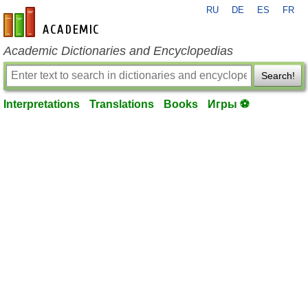
RU
DE
ES
FR
en-academic.com
Academic Dictionaries and Encyclopedias
Search!
Interpretations
Translations
Books
Игры ⚽