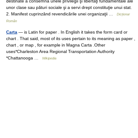
destinate a consemna unele privilegii şi libertăţi fundamentale ale
unor clase sau pături sociale şi a servi drept constituţie unui stat.
2. Manifest cuprinzând revendicările unei organizaţii …
Dicționar
Român
Carta
— is Latin for paper . In English it takes the form card or
chart . That said, most of its uses pertain to its meaning as paper ,
chart , or map , for example in Magna Carta .Other
uses*Charleston Area Regional Transportation Authority
*Chattanooga …
Wikipedia