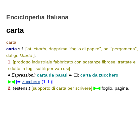
Enciclopedia Italiana
carta
carta
carta
s.f.
[lat.
charta
, dapprima "foglio di papiro", poi "pergamena",
dal gr.
khártē
]
.
1.
[prodotto industriale fabbricato con sostanze fibrose, trattate e
ridotte in fogli sottili per vari usi]
●
Espressioni:
carta da parati
➨ ❑;
carta da zucchero
▶◀
[➨
zucchero
(1. b)]
.
2.
(
estens.
)
[supporto di carta per scrivere]
▶◀
foglio, pagina.