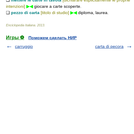
❑
mettere le carte in tavola
[dichiarare esplicitamente le proprie
intenzioni]
▶◀
giocare a carte scoperte.
❑
pezzo di carta
[titolo di studio]
▶◀
diploma, laurea.
Enciclopedia Italiana
.
2013
.
Игры ⚽
Поможем сделать НИР
carruggio
carta di pecora